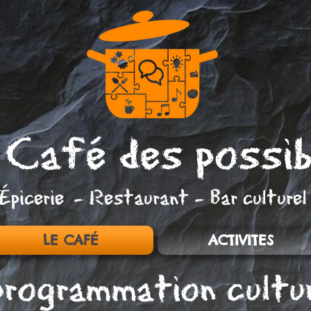
 Café des possib
Épicerie
- Restaurant - Bar culturel
LE CAFÉ
ACTIVITES
programmation cultur